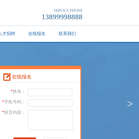
SERVICE PHONE
13899998888
人才招聘
在线报名
联系我们
在线报名
*
姓名：
>
*
手机号码：
*
留言内容：