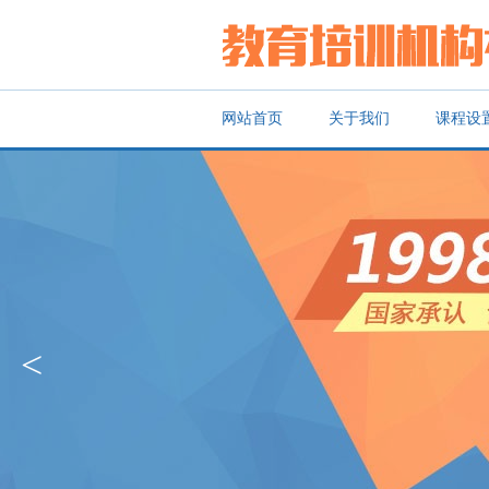
网站首页
关于我们
课程设
<