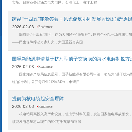
市场。目前业务已涵盖电力电网、石油化工、海洋工程
跨越“十四五”能源答卷：风光储氢协同发展 能源消费“逐
2026-02-03
Readmore
编前语:“十四五”期间，作为大国经济“顶梁柱”，国有企业以一场波澜壮阔
——民生保障撑起万家灯火，大国重器夯实国
国孚新能源申请基于抗污型质子交换膜的海水电解制氢方
2026-02-03
Readmore
国家知识产权局信息显示，国孚新能源有限公司申请一项名为“基于抗污
统”的专利，公开号CN121204742A，申请日
提前为核电筑起安全屏障
2026-02-03
Readmore
核电站属高投入高产出设施，但由于材料问题，发达国家核电事故频发，导
核能发电总量将从现在的900万千瓦增加到40