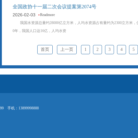
全国政协十一届二次会议提案第2074号
2026-02-03
Readmore
我国水资源总量约28000亿立方米，人均水资源占有量约为2300立方米，仅
0年，我国人口达16亿，人均水资
首页
上一页
1
2
3
4
5
 手机：13899998888