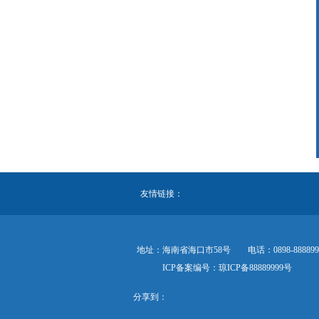
友情链接：
地址：海南省海口市58号 电话：0898-88889999
ICP备案编号：
琼ICP备88889999号
分享到：