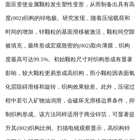
面应变使金属颗粒发生塑性变形，从而制备出具有高
度(002)织构的锌电极。研究发现，随着压缩载荷和
时间的增加，锌颗粒的基面滑移被激活，颗粒间空隙
被填充，最终形成宏观致密的(002)取向薄膜，织构
度最高可达99.5%。初始颗粒尺寸对织构形成有显著
影响，较大颗粒更易形成高织构，而小颗粒因表面氧
化层阻碍滑移和旋转，织构效果较差。此外，压缩过
程中若引入矿物油润滑，会破坏无滑移边界条件，抑
制织构形成。该方法同样适用于商业锌箔，可显著提
升其(002)织构比例。扫描电镜观察显示，高织构锌